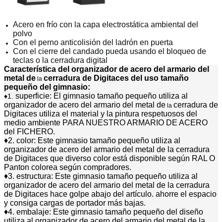
Acero en frío con la capa electrostática ambiental del
polvo
Con el perno anticolisión del ladrón en puerta
Con el cierre del candado pueda usando el bloqueo de
teclas o la cerradura digital
Característica del
organizador de acero del armario del
metal de
cerradura de Digitaces del uso tamaño
la
pequeño del gimnasio
:
superficie:
El gimnasio tamaño pequeño utiliza al
♦1.
organizador de acero del armario del metal de
cerradura de
la
Digitaces
utiliza el material y la pintura respetuosos del
medio ambiente PARA NUESTRO ARMARIO DE ACERO
del FICHERO.
♦2. color: Este gimnasio tamaño pequeño utiliza al
organizador de acero del armario del metal de la cerradura
de Digitaces que diverso color está disponible según RAL O
Panton colorea según compradores.
♦3. estructura: Este gimnasio tamaño pequeño utiliza al
organizador de acero del armario del metal de la cerradura
de Digitaces hace golpe abajo del artículo. ahorre el espacio
y consiga cargas de portador más bajas.
♦4. embalaje: Este gimnasio tamaño pequeño del diseño
utiliza al organizador de acero del armario del metal de la