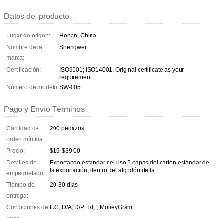
Datos del producto
Lugar de origen:
Henan, China
Nombre de la
Shengwei
marca:
Certificación:
ISO9001; ISO14001, Original certificate as your
requirement
Número de modelo:
SW-005
Pago y Envío Términos
Cantidad de
200 pedazos
orden mínima:
Precio:
$19-$39.00
Detalles de
Exportando estándar del uso 5 capas del cartón estándar de
la exportación, dentro del algodón de la
empaquetado:
Tiempo de
20-30 días
entrega:
Condiciones de
L/C, D/A, D/P, T/T, , MoneyGram
pago: