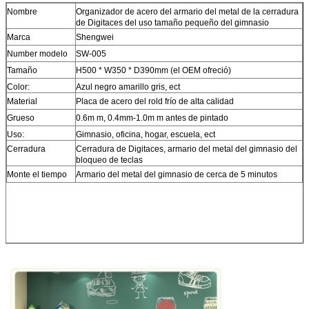
Nombre
Organizador de acero del armario del metal de la cerradura
de Digitaces del uso tamaño pequeño del gimnasio
Marca
Shengwei
Number modelo
SW-005
Tamaño
H500 * W350 * D390mm (el OEM ofreció)
Color:
Azul negro amarillo gris, ect
Material
Placa de acero del rold frío de alta calidad
Grueso
0.6m m, 0.4mm-1.0m m antes de pintado
Uso:
Gimnasio, oficina, hogar, escuela, ect
Cerradura
Cerradura de Digitaces, armario del metal del gimnasio del
bloqueo de teclas
Monte el tiempo
Armario del metal del gimnasio de cerca de 5 minutos