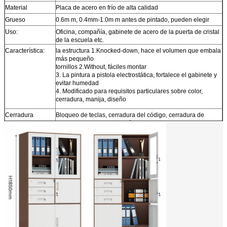
Material
Placa de acero en frío de alta calidad
Grueso
0.6m m, 0.4mm-1.0m m antes de pintado, pueden elegir
Uso:
Oficina, compañía, gabinete de acero de la puerta de cristal
de la escuela etc.
Característica:
la estructura 1.Knocked-down, hace el volumen que embala
más pequeño
tornillos 2.Without, fáciles montar
3. La pintura a pistola electrostática, fortalece el gabinete y
evitar humedad
4. Modificado para requisitos particulares sobre color,
cerradura, manija, diseño
Cerradura
Bloqueo de teclas, cerradura del código, cerradura de
Digitaces, cerradura electrónica
Monte el tiempo
5-10 gabinete de acero de la puerta de cristal de los
minutos
Qty en 40HQ
Sobre 500pcs en 40HQ
Términos
EXW, MANDO, CIF, C&F en usual
comerciales:
Puerto de envío
Qingdao, China, o modificado para requisitos particulares