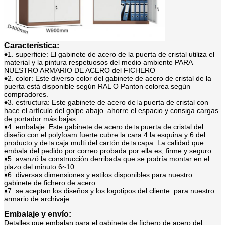
Característica:
♦1. superficie: El gabinete de acero de la puerta de cristal utiliza el
material y la pintura respetuosos del medio ambiente PARA
NUESTRO ARMARIO DE ACERO del FICHERO
♦2. color: Este diverso color del gabinete de acero de cristal de la
puerta está disponible según RAL O Panton colorea según
compradores.
♦3. estructura: Este
gabinete de acero de
puerta de cristal con
la
hace el artículo del golpe abajo. ahorre el espacio y consiga cargas
de portador más bajas.
♦4. embalaje: Este
gabinete de acero de
puerta de cristal del
la
diseño con el polyfoam fuerte cubre la cara 4 la esquina y 6 del
producto y de
caja multi del cartón de
capa. La calidad que
la
la
embala del pedido por correo probada por ella es, firme y seguro
♦5. avanzó la construcción derribada que se podría montar en el
plazo del minuto 6~10
♦6. diversas dimensiones y estilos disponibles para nuestro
gabinete de fichero de acero
♦7. se aceptan los diseños y los logotipos del cliente. para nuestro
armario de archivaje
Embalaje y envío:
Detalles que embalan para el gabinete de fichero de acero del