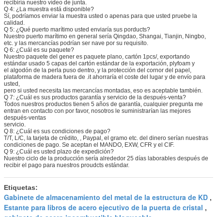
recibiría nuestro vídeo de junta.
Q 4: ¿La muestra está disponible?
Sí, podríamos enviar la muestra usted o apenas para que usted pruebe la
calidad.
Q 5: ¿Qué puerto marítimo usted enviaría sus porducts?
Nuestro puerto marítimo en general sería Qingdao, Shangai, Tianjin, Ningbo,
etc. y las mercancías podrían ser nave por su requisito.
Q 6: ¿Cuál es su paquete?
Nuestro paquete del gener es paquete plano, cartón 1pcs/, exportando
estándar usado 5 capas del cartón estándar de la exportación, plyfoam y
el algodón de la perla puso dentro, y la protección del cornor del papel,
plataforma de madera fuera de .it ahorraría el coste del lugar y de envío para
usted,
pero si usted necesita las mercancías montadas, eso es aceptable también.
Q 7: ¿Cuál es sus productos garantía y servicio de la después-venta?
Todos nuestros productos tienen 5 años de garantía, cualquier pregunta me
entran en contacto con por favor, nosotros le suministrarían las mejores
después-ventas
servicio.
Q 8: ¿Cuál es sus condiciones de pago?
T/T, L/C, la tarjeta de crédito, , Paypal, el gramo etc. del dinero serían nuestras
condiciones de pago. Se aceptan el MANDO, EXW, CFR y el CIF.
Q 9: ¿Cuál es usted plazo de expedición?
Nuestro ciclo de la producción sería alrededor 25 días laborables después de
recibir el pago para nuestros proudcts estándar.
Etiquetas:
Gabinete de almacenamiento del metal de la estructura de KD
,
Estante para libros de acero ejecutivo de la puerta de cristal
,