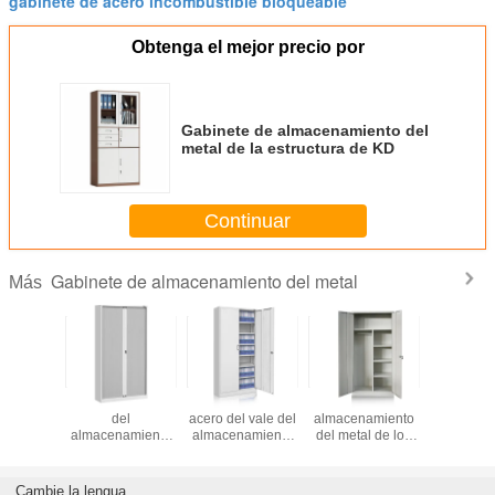
gabinete de acero incombustible bloqueable
Obtenga el mejor precio por
Gabinete de almacenamiento del
metal de la estructura de KD
Continuar
Gabinete de almacenamiento del metal
Más
ete de
Armario de acero
Gabinete de
Gabinete de
Cabinet
amiento
del
acero del vale del
almacenamiento
archivo an
del metal
almacenamiento
almacenamiento
del metal de los
hurt
erta del
de fichero de las
del metal de los
estantes de las
ón de la
puertas de la
muebles de
puertas dobles 4
nda
persiana
oficinas de la
para la ropa y los
Cambie la lengua