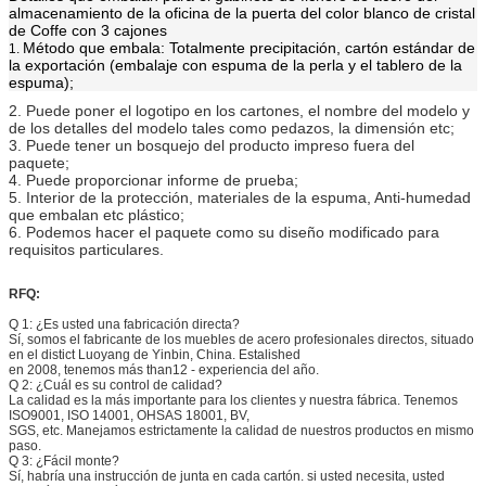
almacenamiento de la oficina de la puerta del color blanco de cristal
de Coffe con 3 cajones
Método que embala: Totalmente precipitación, cartón estándar de
1.
la exportación (embalaje con espuma de la perla y el tablero de la
espuma);
2. Puede poner el logotipo en los cartones, el nombre del modelo y
de los detalles del modelo tales como pedazos, la dimensión etc;
3. Puede tener un bosquejo del producto impreso fuera del
paquete;
4. Puede proporcionar informe de prueba;
5. Interior de la protección, materiales de la espuma, Anti-humedad
que embalan etc plástico;
6. Podemos hacer el paquete como su diseño modificado para
requisitos particulares.
RFQ:
Q 1: ¿Es usted una fabricación directa?
Sí, somos el fabricante de los muebles de acero profesionales directos, situado
en el distict Luoyang de Yinbin, China. Estalished
en 2008, tenemos más than12 - experiencia del año.
Q 2: ¿Cuál es su control de calidad?
La calidad es la más importante para los clientes y nuestra fábrica. Tenemos
ISO9001, ISO 14001, OHSAS 18001, BV,
SGS, etc. Manejamos estrictamente la calidad de nuestros productos en mismo
paso.
Q 3: ¿Fácil monte?
Sí, habría una instrucción de junta en cada cartón. si usted necesita, usted