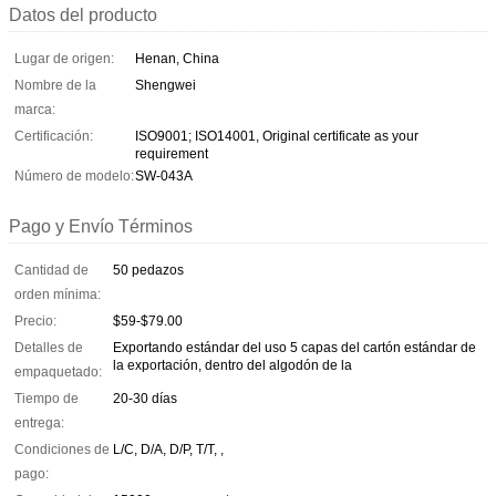
Datos del producto
Lugar de origen:
Henan, China
Nombre de la
Shengwei
marca:
Certificación:
ISO9001; ISO14001, Original certificate as your
requirement
Número de modelo:
SW-043A
Pago y Envío Términos
Cantidad de
50 pedazos
orden mínima:
Precio:
$59-$79.00
Detalles de
Exportando estándar del uso 5 capas del cartón estándar de
la exportación, dentro del algodón de la
empaquetado:
Tiempo de
20-30 días
entrega:
Condiciones de
L/C, D/A, D/P, T/T, ,
pago: