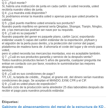
Q 3: ¿Fácil monte?
Sí, habría una instrucción de junta en cada cartón. si usted necesita, usted
recibiría nuestro vídeo de junta.
Q 4: ¿La muestra está disponible?
Sí, podríamos enviar la muestra usted o apenas para que usted pruebe la
calidad.
Q 5: ¿Qué puerto marítimo usted enviaría sus porducts?
Nuestro puerto marítimo en general sería Qingdao, Shangai, Tianjin, Ningbo,
etc. y las mercancías podrían ser nave por su requisito.
Q 6: ¿Cuál es su paquete?
Nuestro paquete del gener es paquete plano, cartón 1pcs/, exportando
estándar usado 5 capas del cartón estándar de la exportación, plyfoam y
el algodón de la perla puso dentro, y la protección del cornor del papel,
plataforma de madera fuera de .it ahorraría el coste del lugar y de envío para
usted,
pero si usted necesita las mercancías montadas, eso es aceptable también.
Q 7: ¿Cuál es sus productos garantía y servicio de la después-venta?
Todos nuestros productos tienen 5 años de garantía, cualquier pregunta me
entran en contacto con por favor, nosotros le suministrarían las mejores
después-ventas
servicio.
Q 8: ¿Cuál es sus condiciones de pago?
T/T, L/C, la tarjeta de crédito, , Paypal, el gramo etc. del dinero serían nuestras
condiciones de pago. Se aceptan el MANDO, EXW, CFR y el CIF.
Q 9: ¿Cuál es usted plazo de expedición?
Nuestro ciclo de la producción sería alrededor 25 días laborables después de
recibir el pago para nuestros proudcts estándar.
Etiquetas:
Gabinete de almacenamiento del metal de la estructura de KD
,