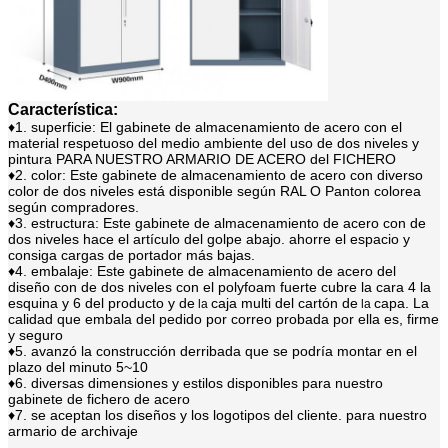
Característica:
♦1. superficie: El gabinete de almacenamiento de acero con el
material respetuoso del medio ambiente del uso de dos niveles y
pintura PARA NUESTRO ARMARIO DE ACERO del FICHERO
♦2. color: Este gabinete de almacenamiento de acero con diverso
color
de dos niveles
está disponible según RAL O Panton colorea
según compradores.
♦3. estructura: Este
gabinete de almacenamiento
de acero
con de
dos niveles
hace el artículo del golpe abajo. ahorre el espacio y
consiga cargas de portador más bajas.
♦4. embalaje: Este
gabinete de almacenamiento de acero del
diseño
con de dos niveles
con el polyfoam fuerte cubre la cara 4 la
esquina y 6 del producto y de
caja multi del cartón de
capa. La
la
la
calidad que embala del pedido por correo probada por ella es, firme
y seguro
♦5. avanzó la construcción derribada que se podría montar en el
plazo del minuto 5~10
♦6. diversas dimensiones y estilos disponibles para nuestro
gabinete de fichero de acero
♦7. se aceptan los diseños y los logotipos del cliente. para nuestro
armario de archivaje