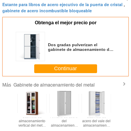
Estante para libros de acero ejecutivo de la puerta de cristal
,
gabinete de acero incombustible bloqueable
Obtenga el mejor precio por
Dos gradas pulverizan el
gabinete de almacenamiento de
acero en frío revestido del metal
Continuar
Gabinete de almacenamiento del metal
Más
ete de
Gabinete de
Armario de acero
Gabinete de
Cabinet
de acero
almacenamiento
del
acero del vale del
archivo an
uerta de
vertical del metal
almacenamiento
almacenamiento
hurt
stal
de la puerta del
de fichero de las
del metal de los