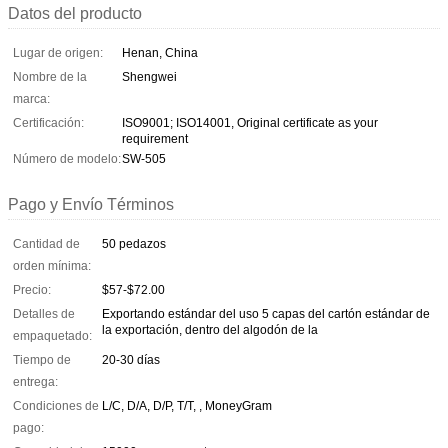
Datos del producto
Lugar de origen:
Henan, China
Nombre de la
Shengwei
marca:
Certificación:
ISO9001; ISO14001, Original certificate as your
requirement
Número de modelo:
SW-505
Pago y Envío Términos
Cantidad de
50 pedazos
orden mínima:
Precio:
$57-$72.00
Detalles de
Exportando estándar del uso 5 capas del cartón estándar de
la exportación, dentro del algodón de la
empaquetado:
Tiempo de
20-30 días
entrega:
Condiciones de
L/C, D/A, D/P, T/T, , MoneyGram
pago: