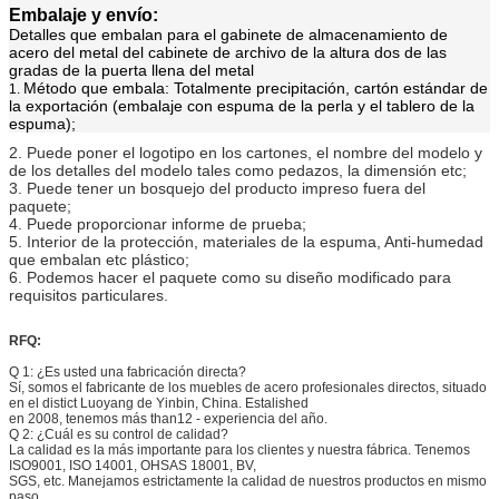
Embalaje y envío:
Detalles que embalan para el gabinete de almacenamiento de
acero del metal del cabinete de archivo de la altura dos de las
gradas de la puerta llena del metal
Método que embala: Totalmente precipitación, cartón estándar de
1.
la exportación (embalaje con espuma de la perla y el tablero de la
espuma);
2. Puede poner el logotipo en los cartones, el nombre del modelo y
de los detalles del modelo tales como pedazos, la dimensión etc;
3. Puede tener un bosquejo del producto impreso fuera del
paquete;
4. Puede proporcionar informe de prueba;
5. Interior de la protección, materiales de la espuma, Anti-humedad
que embalan etc plástico;
6. Podemos hacer el paquete como su diseño modificado para
requisitos particulares.
RFQ:
Q 1: ¿Es usted una fabricación directa?
Sí, somos el fabricante de los muebles de acero profesionales directos, situado
en el distict Luoyang de Yinbin, China. Estalished
en 2008, tenemos más than12 - experiencia del año.
Q 2: ¿Cuál es su control de calidad?
La calidad es la más importante para los clientes y nuestra fábrica. Tenemos
ISO9001, ISO 14001, OHSAS 18001, BV,
SGS, etc. Manejamos estrictamente la calidad de nuestros productos en mismo
paso.