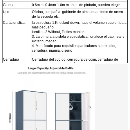
Grueso
0.6m m, 0.4mm-1.0m m antes de pintado, pueden elegir
Uso:
Oficina, compañía, gabinete de almacenamiento de acero
de la escuela etc.
Característica:
la estructura 1.Knocked-down, hace el volumen que embala
más pequeño
tornillos 2.Without, fáciles montar
3. La pintura a pistola electrostática, fortalece el gabinete y
evitar humedad
4. Modificado para requisitos particulares sobre color,
cerradura, manija, diseño
Cerradura
Cerradura del código, cerradura de cojín, cerradura de
Digitaces, cerradura electrónica, bloqueo de teclas
Monte el tiempo
5-10 gabinete de almacenamiento de acero de los minutos
Qty en 40HQ
Sobre 500pcs en 40HQ
Términos
EXW, MANDO, CIF, C&F en usual
comerciales:
Puerto de envío
Qingdao, China, o modificado para requisitos particulares