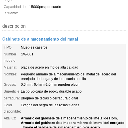
Capacidad de
15000pcs por cuarto
la fuente:
descripción
Gabinete de almacenamiento del metal
TIPO:
Muebles caseros
Number
SW-001
modelo:
Material:
placa de acero en frío de alta calidad
Nombre:
Pequeño armario de almacenamiento del metal del acero del
enrejado del hogar y de la escuela con lla
Grueso:
0.6m m, 0.4mm-1.0m m pueden elegir
Superficie:
La polvo-capa de epoxy durable acabó
cerradura:
Bloqueo de teclas o cerradura digital
Color
Ect gris del negro de las rosas fuertes
disponible:
Armario del gabinete de almacenamiento del metal de Hom
Alta luz:
,
Armario del gabinete de almacenamiento del metal del enrejado
Enreje el gabinete de almacenamiento de acero
,