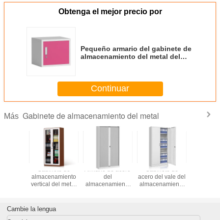
Obtenga el mejor precio por
Pequeño armario del gabinete de
almacenamiento del metal del
acero del enrejado del hogar y de
la escuela con llave
Continuar
Gabinete de almacenamiento del metal
Más
ete de
Gabinete de
Armario de acero
Gabinete de
Cabinet
de acero
almacenamiento
del
acero del vale del
archivo an
uerta de
vertical del metal
almacenamiento
almacenamiento
hurt
stal
de la puerta del
de fichero de las
del metal de los
oscilación de la
puertas de la
muebles de
prenda
persiana
oficinas de la
Cambie la lengua
impermeable de
enrrollable de
puerta doble