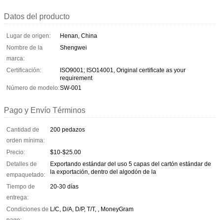
Datos del producto
Lugar de origen:
Henan, China
Nombre de la
Shengwei
marca:
Certificación:
ISO9001; ISO14001, Original certificate as your
requirement
Número de modelo:
SW-001
Pago y Envío Términos
Cantidad de
200 pedazos
orden mínima:
Precio:
$10-$25.00
Detalles de
Exportando estándar del uso 5 capas del cartón estándar de
la exportación, dentro del algodón de la
empaquetado:
Tiempo de
20-30 días
entrega:
Condiciones de
L/C, D/A, D/P, T/T, , MoneyGram
pago: