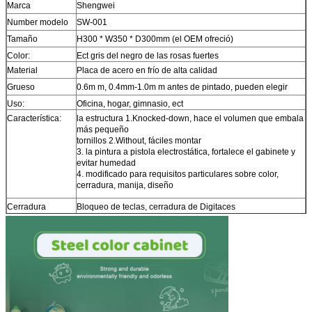
Marca
Shengwei
Number modelo
SW-001
Tamaño
H300 * W350 * D300mm (el OEM ofreció)
Color:
Ect gris del negro de las rosas fuertes
Material
Placa de acero en frío de alta calidad
Grueso
0.6m m, 0.4mm-1.0m m antes de pintado, pueden elegir
Uso:
Oficina, hogar, gimnasio, ect
Característica:
la estructura 1.Knocked-down, hace el volumen que embala
más pequeño
tornillos 2.Without, fáciles montar
3. la pintura a pistola electrostática, fortalece el gabinete y
evitar humedad
4. modificado para requisitos particulares sobre color,
cerradura, manija, diseño
Cerradura
Bloqueo de teclas,
cerradura de Digitaces
Monte el tiempo
Cerca de 5 minutos