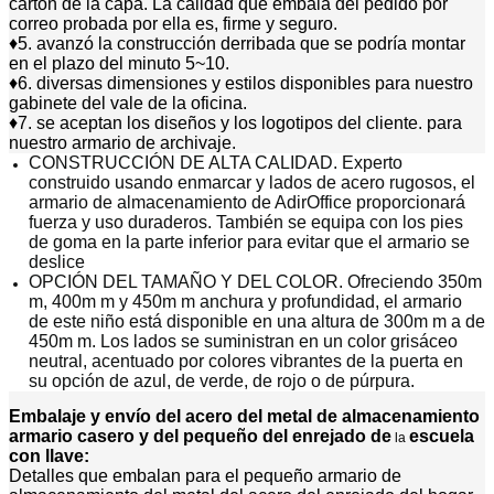
cartón de la capa. La calidad que embala del pedido por
correo probada por ella es, firme y seguro.
♦5. avanzó la construcción derribada que se podría montar
en el plazo del minuto 5~10.
♦6. diversas dimensiones y estilos disponibles para nuestro
gabinete del vale de la oficina.
♦7. se aceptan los diseños y los logotipos del cliente. para
nuestro armario de archivaje.
CONSTRUCCIÓN DE ALTA CALIDAD. Experto
construido usando enmarcar y lados de acero rugosos, el
armario de almacenamiento de AdirOffice proporcionará
fuerza y uso duraderos. También se equipa con los pies
de goma en la parte inferior para evitar que el armario se
deslice
OPCIÓN DEL TAMAÑO Y DEL COLOR. Ofreciendo 350m
m, 400m m y 450m m anchura y profundidad, el armario
de este niño está disponible en una altura de 300m m a de
450m m. Los lados se suministran en un color grisáceo
neutral, acentuado por colores vibrantes de la puerta en
su opción de azul, de verde, de rojo o de púrpura.
Embalaje y envío del
acero del metal de almacenamiento
armario casero y del pequeño del enrejado de
escuela
la
con llave
:
Detalles que embalan para el pequeño armario de