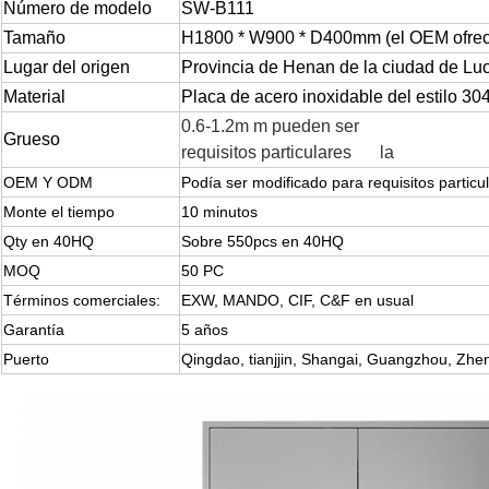
Número de modelo
SW-B111
Tamaño
H1800 * W900 * D400mm (el OEM ofrec
Lugar del origen
Provincia de Henan de la ciudad de L
Material
Placa de acero inoxidable del estilo 30
0.6-1.2m m pueden ser
gabinete de al
Grueso
requisitos particulares
de
la
escoba
OEM Y ODM
Podía ser modificado para requisitos particu
Monte el tiempo
10 minutos
barren el gabinete de almacena
Qty en 40HQ
Sobre 550pcs en 40HQ
MOQ
50 PC
barren el gabinete de almacenamient
Términos comerciales:
EXW, MANDO, CIF, C&F en usual
Garantía
5 años
Puerto
Qingdao, tianjjin, Shangai, Guangzhou, Zhe