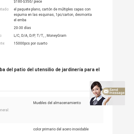
$180-$350/ piece
etado:
el paquete plano, cartón de múltiples capas con
espuma en las esquinas, 1pc/carton, desmonta
el emba
20-30 días
o:
L/C, D/A, D/P, T/T, , MoneyGram
nte:
15000pcs por cuarto
del patio del utensilio de jardinería para el
Muebles del almacenamiento
neral:
color primario del acero inoxidable