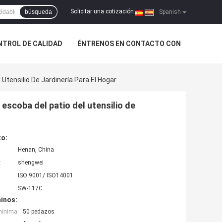
Solicitar una cotización
búsqueda
|
Spanish
NTROL DE CALIDAD
ÉNTRENOS EN CONTACTO CON
Utensilio De Jardinería Para El Hogar
escoba del patio del utensilio de
to:
Henan, China
:
shengwei
ISO 9001/ ISO14001
SW-117C
inos:
mínima:
50 pedazos