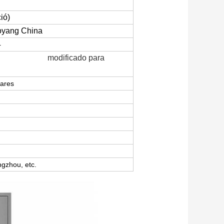
ió)
uoyang China
4
macenamiento
modificado para
lares
miento
o
ngzhou, etc.