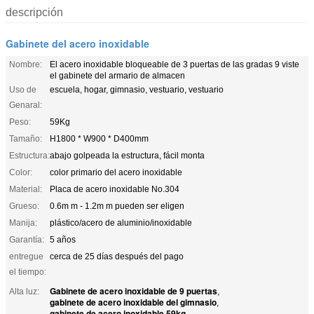
descripción
Gabinete del acero inoxidable
Nombre:
El acero inoxidable bloqueable de 3 puertas de las gradas 9 viste
el gabinete del armario de almacen
Uso de
escuela, hogar, gimnasio, vestuario, vestuario
Genaral:
Peso:
59Kg
Tamaño:
H1800 * W900 * D400mm
Estructura:
abajo golpeada la estructura, fácil monta
Color:
color primario del acero inoxidable
Material:
Placa de acero inoxidable No.304
Grueso:
0.6m m - 1.2m m pueden ser eligen
Manija:
plástico/acero de aluminio/inoxidable
Garantía:
5 años
entregue
cerca de 25 días después del pago
el tiempo:
Gabinete de acero inoxidable de 9 puertas
Alta luz:
,
gabinete de acero inoxidable del gimnasio
,
gabinete de acero inoxidable 59kg