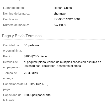
Lugar de origen:
Henan, China
Nombre de la marca:
shengwei
Certificación:
ISO 9001/ ISO14001
Número de modelo:
SW-B009
Pago y Envío Términos
Cantidad de
50 pedazos
orden mínima:
Precio:
$100-$240/ piece
Detalles de
el paquete plano, cartón de múltiples capas con espuma en
las esquinas, 1pc/carton, desmonta el emba
empaquetado:
Tiempo de
20-30 días
entrega:
Condiciones de
L/C, D/A, D/P, T/T, ,
pago:
Capacidad de
15000pcs por cuarto
la fuente: