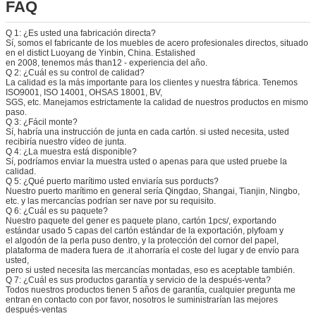
FAQ
Q 1: ¿Es usted una fabricación directa?
Sí, somos el fabricante de los muebles de acero profesionales directos, situado
en el distict Luoyang de Yinbin, China. Estalished
en 2008, tenemos más than12 - experiencia del año.
Q 2: ¿Cuál es su control de calidad?
La calidad es la más importante para los clientes y nuestra fábrica. Tenemos
ISO9001, ISO 14001, OHSAS 18001, BV,
SGS, etc. Manejamos estrictamente la calidad de nuestros productos en mismo
paso.
Q 3: ¿Fácil monte?
Sí, habría una instrucción de junta en cada cartón. si usted necesita, usted
recibiría nuestro vídeo de junta.
Q 4: ¿La muestra está disponible?
Sí, podríamos enviar la muestra usted o apenas para que usted pruebe la
calidad.
Q 5: ¿Qué puerto marítimo usted enviaría sus porducts?
Nuestro puerto marítimo en general sería Qingdao, Shangai, Tianjin, Ningbo,
etc. y las mercancías podrían ser nave por su requisito.
Q 6: ¿Cuál es su paquete?
Nuestro paquete del gener es paquete plano, cartón 1pcs/, exportando
estándar usado 5 capas del cartón estándar de la exportación, plyfoam y
el algodón de la perla puso dentro, y la protección del cornor del papel,
plataforma de madera fuera de .it ahorraría el coste del lugar y de envío para
usted,
pero si usted necesita las mercancías montadas, eso es aceptable también.
Q 7: ¿Cuál es sus productos garantía y servicio de la después-venta?
Todos nuestros productos tienen 5 años de garantía, cualquier pregunta me
entran en contacto con por favor, nosotros le suministrarían las mejores
después-ventas