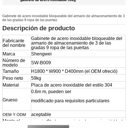
Gabinete de acero inoxidable bloqueable del armario de almacenamiento de 3
de las gradas 9 ropa de las puertas
Descripción de producto
Gabinete de acero inoxidable bloqueable del
Fabricante
armario de almacenamiento de 3 de las
del nombre
gradas 9 ropa de las puertas
Marca
Shengwei
Número de
SW-B009
modelo
Tamaño
H1800 * W900 * D400mm (el OEM ofreció)
Peso neto
59kg
Material
Placa de acero inoxidable del estilo 304
0.6m m, pueden ser
armario de
almacenamiento de acero inoxidable
Grueso
modificado para requisitos particulares
de 9
puertas
aceptable
OEM Y ODM
Monte el
de
armario
almacenamiento de acero
inoxidable de
tiempo
cerca de 10
minutos
puertas de
los
9