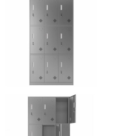
Qty en 40HQ
Cerca de 420 PC en 40HQ
armario
de
almacenamiento
de acero inoxidable
de
MOQ
50
puertas de
las PC
9
Términos
EXW, MANDO, CIF, etc.
comerciales:
Garantía
5 años
Puerto
Qingdao, tianjjin, Shangai, Guangzhou, etc.