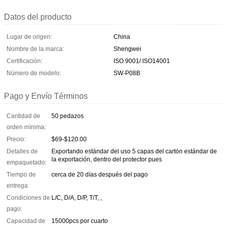
Datos del producto
Lugar de origen:
China
Nombre de la marca:
Shengwei
Certificación:
ISO 9001/ ISO14001
Número de modelo:
SW-P08B
Pago y Envío Términos
Cantidad de
50 pedazos
orden mínima:
Precio:
$69-$120.00
Detalles de
Exportando estándar del uso 5 capas del cartón estándar de
la exportación, dentro del protector pues
empaquetado:
Tiempo de
cerca de 20 días después del pago
entrega:
Condiciones de
L/C, D/A, D/P, T/T, ,
pago:
Capacidad de
15000pcs por cuarto