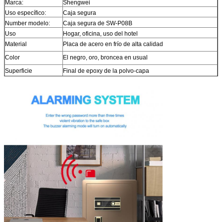
Marca:
Shengwei
Uso específico:
Caja segura
Number modelo:
Caja segura de SW-P08B
Uso
Hogar, oficina, uso del hotel
Material
Placa de acero en frío de alta calidad
Color
El negro, oro, broncea en usual
Superficie
Final de epoxy de la polvo-capa
Tamaño
Caja segura de H45*W38*D32cm
Cerradura
Con la caja segura digital y de la huella dactilar de la
cerradura
Plazo de expedición
Cerca de 20 días después de la paga