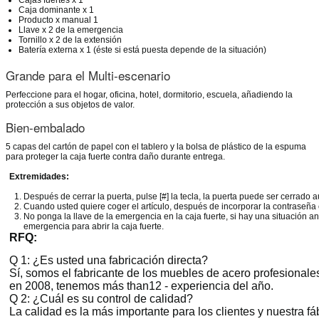
Cajas fuertes x 1
Caja dominante x 1
Producto x manual 1
Llave x 2 de la emergencia
Tornillo x 2 de la extensión
Batería externa x 1
(éste si está puesta depende de
la
situación)
Grande para el Multi-escenario
Perfeccione para el hogar, oficina, hotel, dormitorio, escuela, añadiendo la
protección a sus objetos de valor.
Bien-embalado
5 capas del cartón de papel con el tablero y la bolsa de plástico de la espuma
para proteger la caja fuerte contra daño durante entrega.
Extremidades:
Después de cerrar la puerta, pulse [#] la tecla, la puerta puede ser cerrado
Cuando usted quiere coger el artículo, después de incorporar la contraseña c
No ponga la llave de la emergencia en la caja fuerte, si hay una situación ano
emergencia para abrir la caja fuerte.
RFQ:
Q 1: ¿Es usted una fabricación directa?
Sí, somos el fabricante de los muebles de acero profesionales
en 2008, tenemos más than12 - experiencia del año.
Q 2: ¿Cuál es su control de calidad?
La calidad es la más importante para los clientes y nuestr