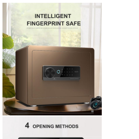
Superficie
Final revestido del polvo de epoxy
Tamaño
Caja segura de la seguridad de H25*W35*D25cm
Cerradura
Con la cerradura digital o la cerradura de la huella
dactilar
Plazo de expedición
Cerca de 20 días después del pago