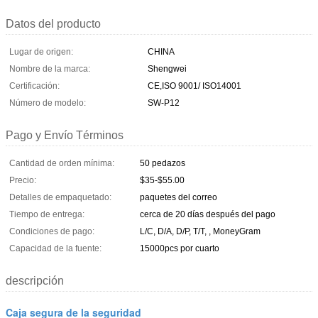
Datos del producto
Lugar de origen:
CHINA
Nombre de la marca:
Shengwei
Certificación:
CE,ISO 9001/ ISO14001
Número de modelo:
SW-P12
Pago y Envío Términos
Cantidad de orden mínima:
50 pedazos
Precio:
$35-$55.00
Detalles de empaquetado:
paquetes del correo
Tiempo de entrega:
cerca de 20 días después del pago
Condiciones de pago:
L/C, D/A, D/P, T/T, , MoneyGram
Capacidad de la fuente:
15000pcs por cuarto
descripción
Caja segura de la seguridad