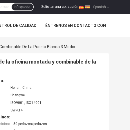
Solicitar una cotización
búsqueda
|
Spanish
NTROL DE CALIDAD
ÉNTRENOS EN CONTACTO CON
Y Combinable De La Puerta Blanca 3 Medio
 de la oficina montada y combinable de la
to:
Henan, China
:
Shengwei
ISO9001, ISO14001
SW-K14
inos:
mínima:
50 pedazos/pedazos