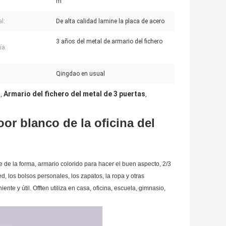
m
l:
De alta calidad lamine la placa de acero
3 años del metal de armario del fichero
ía:
:
Qingdao en usual
3
Armario del fichero del metal de 3 puertas
,
,
r blanco de la oficina del
re de la forma, armario colorido para hacer el buen aspecto, 2/3
, los bolsos personales, los zapatos, la ropa y otras
te y útil. Offten utiliza en casa, oficina, escuela, gimnasio,