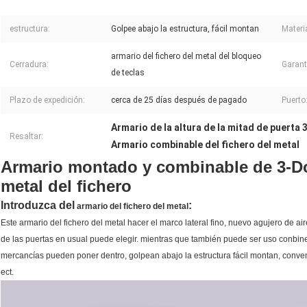
estructura:
Golpee abajo la estructura, fácil montan
Materia
armario del fichero del metal del bloqueo
Cerradura:
Garant
de teclas
Plazo de expedición:
cerca de 25 días después de pagado
Puerto
Armario de la altura de la mitad de puerta 
Resaltar:
Armario combinable del fichero del metal
Armario montado y combinable de 3-Doo
metal del fichero
Introduzca del
:
armario del fichero del metal
Este armario del fichero del metal hacer el marco lateral fino, nuevo agujero de ai
de las puertas en usual puede elegir. mientras que también puede ser uso conbined
mercancías pueden poner dentro, golpean abajo la estructura fácil montan, convenien
ect.