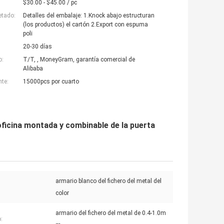
$30.00 - $45.00 / pc
etado:
Detalles del embalaje: 1.Knock abajo estructuran
(los productos) el cartón 2.Export con espuma
poli
20-30 días
o:
T/T, , MoneyGram, garantía comercial de
Alibaba
nte:
15000pcs por cuarto
 oficina montada y combinable de la puerta
armario blanco del fichero del metal del
color
armario del fichero del metal de 0.4-1.0m
: