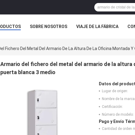
RODUCTOS
SOBRE NOSOTROS
VIAJE DE LA FÁBRICA
CO
CASOS
el Fichero Del Metal Del Armario De La Altura De La Oficina Montada 
Armario del fichero del metal del armario de la altura
puerta blanca 3 medio
Datos del produc
Lugar de origen:
Nombre de la marca
Certificación:
Número de modelo:
Pago y Envío Térm
Cantidad de orden 