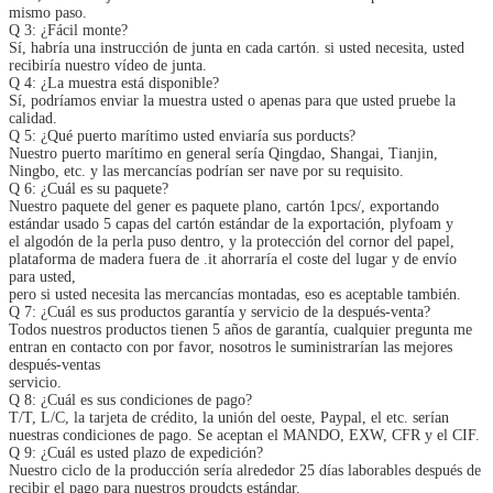
mismo paso.
Q 3: ¿Fácil monte?
Sí, habría una instrucción de junta en cada cartón. si usted necesita, usted
recibiría nuestro vídeo de junta.
Q 4: ¿La muestra está disponible?
Sí, podríamos enviar la muestra usted o apenas para que usted pruebe la
calidad.
Q 5: ¿Qué puerto marítimo usted enviaría sus porducts?
Nuestro puerto marítimo en general sería Qingdao, Shangai, Tianjin,
Ningbo, etc. y las mercancías podrían ser nave por su requisito.
Q 6: ¿Cuál es su paquete?
Nuestro paquete del gener es paquete plano, cartón 1pcs/, exportando
estándar usado 5 capas del cartón estándar de la exportación, plyfoam y
el algodón de la perla puso dentro, y la protección del cornor del papel,
plataforma de madera fuera de .it ahorraría el coste del lugar y de envío
para usted,
pero si usted necesita las mercancías montadas, eso es aceptable también.
Q 7: ¿Cuál es sus productos garantía y servicio de la después-venta?
Todos nuestros productos tienen 5 años de garantía, cualquier pregunta me
entran en contacto con por favor, nosotros le suministrarían las mejores
después-ventas
servicio.
Q 8: ¿Cuál es sus condiciones de pago?
T/T, L/C, la tarjeta de crédito, la unión del oeste, Paypal, el etc. serían
nuestras condiciones de pago. Se aceptan el MANDO, EXW, CFR y el CIF.
Q 9: ¿Cuál es usted plazo de expedición?
Nuestro ciclo de la producción sería alrededor 25 días laborables después de
recibir el pago para nuestros proudcts estándar.