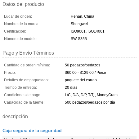
Datos del producto
Lugar de origen:
Henan, China
Nombre de la marca:
Shengwei
Certificación:
ISO9001, ISO14001
Número de modelo:
SW-S355
Pago y Envío Términos
Cantidad de orden mínima:
50 pedazos/pedazos
Precio:
$60.00 - $129.00 / Piece
Detalles de empaquetado:
paquete del correo
Tiempo de entrega:
20 días
Condiciones de pago:
L/C, D/A, D/P, T/T, , MoneyGram
Capacidad de la fuente:
500 pedazos/pedazos por día
descripción
Caja segura de la seguridad