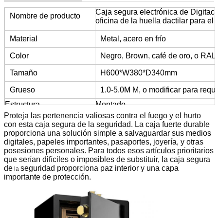
Caja segura electrónica de Digitace
Nombre de producto
oficina de la huella dactilar para el
Material
Metal, acero en frío
Color
Negro, Brown, café de oro, o RAL
Tamaño
H600*W380*D340mm
Grueso
1.0-5.0M M, o modificar para requi
Estructura
Montado
Proteja las pertenencia valiosas contra el fuego y el hurto
Superficie
Capa ambiental del polvo
con esta caja segura de la seguridad. La caja fuerte durable
proporciona una solución simple a salvaguardar sus medios
Pago
L/C,
D/A, D/P,
T/T,
, MoneyGram
digitales, papeles importantes, pasaportes, joyería, y otras
posesiones personales. Para todos esos artículos prioritarios
Uso
Casero/oficina/hotel/escuela etc
que serían difíciles o imposibles de substituir, la caja segura
Garantía
5 años
de
seguridad proporciona paz interior y una capa
la
importante de protección.