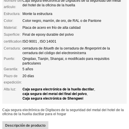
Nombre del
Caja segura electrónica de Digitaces de la seguridad del metal
del hotel de la oficina de la huella
artículo:
Estructura:
Monte la estructura
Color:
Color negro, marrón, de oro, de RAL o de Pantone
Material:
Placa de acero en frío de alta calidad
Superficie:
Final de epoxy durable del polvo
certification:
ISO 9001 , ISO 14001
Cerradura:
cerradura de /blueth de la cerradura de /fingerprint de la
cerradura del código del electronin/cerra
Puerto:
Qingdao, Tianjin, Shangai, o modificado para requisitos
particulares
Garantía:
5 años
Plazo de
20 días
expedición:
Caja segura electrónica de la huella dactilar
Alta luz:
,
caja segura del metal del final del polvo
,
Caja segura electrónica de Shengwei
Caja segura electrónica de Digitaces de la seguridad del metal del hotel de la
oficina de la huella dactilar para el hogar
Descripción de producto