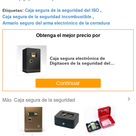
Caja segura de la seguridad del ISO
Etiquetas:
,
Caja segura de la seguridad incombustible
,
Armario seguro del arma electrónico de la cerradura
Obtenga el mejor precio por
Caja segura electrónica de
Digitaces de la seguridad del
metal del final del polvo de la
huella dactilar
Continuar
Caja segura de la seguridad
Más
ura de la
Caja segura de la
Caja de
Caja roja del
Caja d