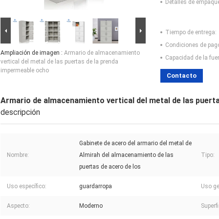
Detalles de empaqu
Tiempo de entrega:
Condiciones de pag
Ampliación de imagen :
Armario de almacenamiento
Capacidad de la fue
vertical del metal de las puertas de la prenda
impermeable ocho
Contacto
Armario de almacenamiento vertical del metal de las puert
descripción
Gabinete de acero del armario del metal de
Nombre:
Almirah del almacenamiento de las
Tipo:
puertas de acero de los
Uso específico:
guardarropa
Uso ge
Aspecto:
Moderno
Superfi