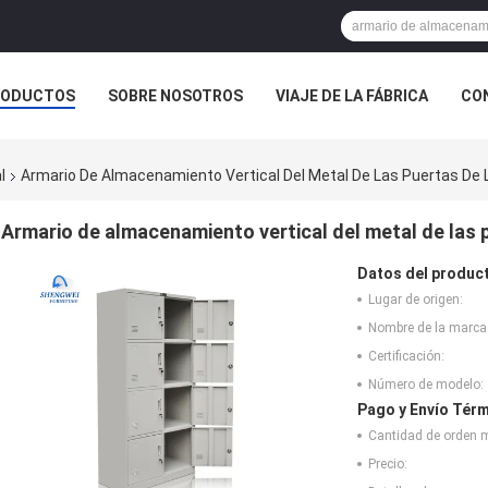
RODUCTOS
SOBRE NOSOTROS
VIAJE DE LA FÁBRICA
CO
CASOS
l
Armario De Almacenamiento Vertical Del Metal De Las Puertas De
Armario de almacenamiento vertical del metal de las
Datos del produc
Lugar de origen:
Nombre de la marca
Certificación:
Número de modelo:
Pago y Envío Térm
Cantidad de orden 
Precio: