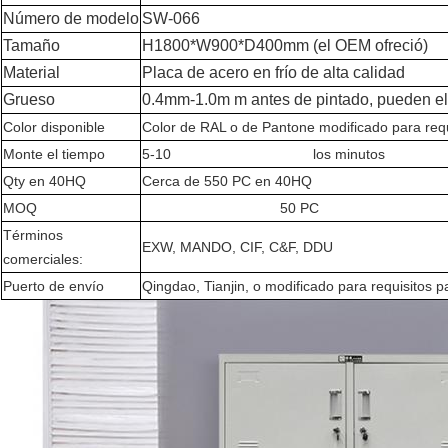
Número de modelo
SW-066
Tamaño
H1800*W900*D400mm (el OEM ofreció)
Material
Placa de acero en frío de alta calidad
Grueso
0.4mm-1.0m m antes de pintado, pueden el
Color disponible
Color de RAL o de Pantone modificado para requi
Monte el tiempo
5-10
almirah de acero de
los minutos
en el pr
Qty en 40HQ
Cerca de 550 PC en 40HQ
MOQ
almirah de acero de
50 PC
en el precio de B
Términos
EXW, MANDO, CIF, C&F, DDU
comerciales:
Puerto de envío
Qingdao, Tianjin, o modificado para requisitos pa