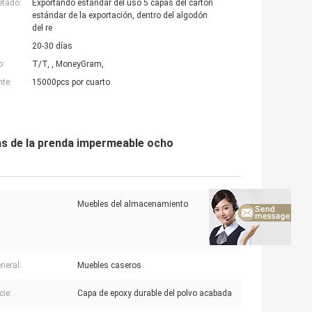
etado:
Exportando estándar del uso 5 capas del cartón
estándar de la exportación, dentro del algodón
del re
20-30 días
o:
T/T, , MoneyGram,
nte:
15000pcs por cuarto
as de la prenda impermeable ocho
Muebles del almacenamiento
neral:
Muebles caseros
cie:
Capa de epoxy durable del polvo acabada