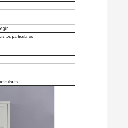
egir
sitos particulares
ecio de Bangladesh
angladesh
rticulares