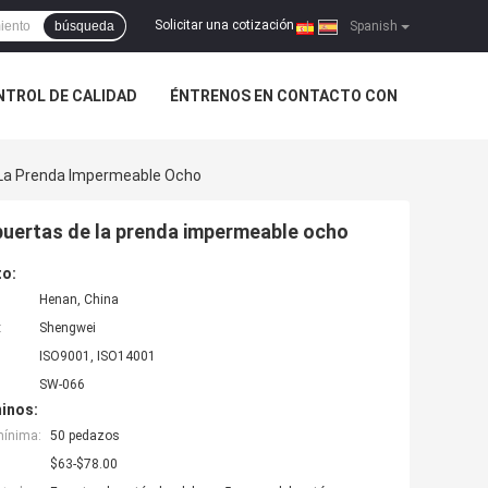
Solicitar una cotización
búsqueda
|
Spanish
NTROL DE CALIDAD
ÉNTRENOS EN CONTACTO CON
 La Prenda Impermeable Ocho
 puertas de la prenda impermeable ocho
to:
Henan, China
:
Shengwei
ISO9001, ISO14001
SW-066
inos:
mínima:
50 pedazos
$63-$78.00