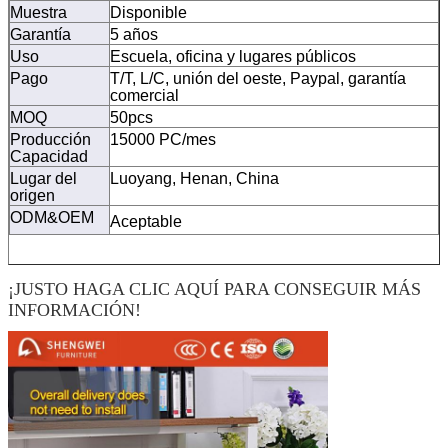
Muestra
Disponible
Garantía
5 años
Uso
Escuela, oficina y lugares públicos
Pago
T/T, L/C, unión del oeste, Paypal, garantía
comercial
MOQ
5
0pcs
Producción
15000 PC/mes
Capacidad
Lugar del
Luoyang, Henan, China
origen
ODM&OEM
Aceptable
¡JUSTO HAGA CLIC AQUÍ PARA CONSEGUIR MÁS
INFORMACIÓN!