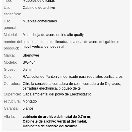
Tipo:
Muebles de oficinas
Uso
Cabinete de archivo
específico:
Uso
Muebles comerciales
general:
Material:
Metal, hoja de acero en frío alto qualiyt
nombre del
almacenamiento de limadura material de acero del gabinete
móvil vertical del pedestal
prooduct:
Marca:
Shengwei
Modelo:
SW-404
Grueso:
0.7m m
Color:
RAL, color de Panton y modificado para requisitos particulares
Cerradura:
Cifre la cerradura, cerradura de cojín, cerradura de Digitaces,
cerradura electrónica, bloqueo de te
Superficie:
Capa ambiental del polvo de Electrostastic
estructura:
Montado
Garantía:
5 años
cabinete de archivo del metal de 0.7m m
Alta luz:
,
Cabinete de archivo vertical del metal
,
Cabinetes de archivo del volante