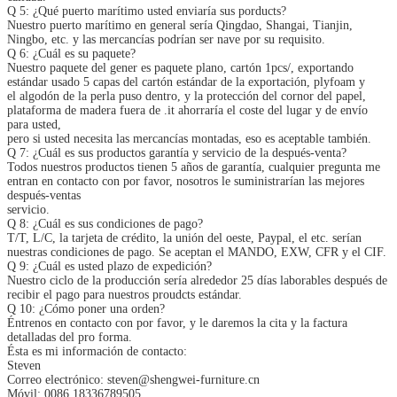
Q 5: ¿Qué puerto marítimo usted enviaría sus porducts?
Nuestro puerto marítimo en general sería Qingdao, Shangai, Tianjin,
Ningbo, etc. y las mercancías podrían ser nave por su requisito.
Q 6: ¿Cuál es su paquete?
Nuestro paquete del gener es paquete plano, cartón 1pcs/, exportando
estándar usado 5 capas del cartón estándar de la exportación, plyfoam y
el algodón de la perla puso dentro, y la protección del cornor del papel,
plataforma de madera fuera de .it ahorraría el coste del lugar y de envío
para usted,
pero si usted necesita las mercancías montadas, eso es aceptable también.
Q 7: ¿Cuál es sus productos garantía y servicio de la después-venta?
Todos nuestros productos tienen 5 años de garantía, cualquier pregunta me
entran en contacto con por favor, nosotros le suministrarían las mejores
después-ventas
servicio.
Q 8: ¿Cuál es sus condiciones de pago?
T/T, L/C, la tarjeta de crédito, la unión del oeste, Paypal, el etc. serían
nuestras condiciones de pago. Se aceptan el MANDO, EXW, CFR y el CIF.
Q 9: ¿Cuál es usted plazo de expedición?
Nuestro ciclo de la producción sería alrededor 25 días laborables después de
recibir el pago para nuestros proudcts estándar.
Q 10: ¿Cómo poner una orden?
Éntrenos en contacto con por favor, y le daremos la cita y la factura
detalladas del pro forma.
Ésta es mi información de contacto:
Steven
Correo electrónico: steven@shengwei-furniture.cn
Móvil: 0086 18336789505