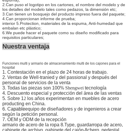
2.Can puso el logotipo en los cartones, el nombre del modelo y de
los detalles del modelo tales como pedazos, la dimensión etc;
3.Can tienen un bosquejo del producto impreso fuera del paquete;
4.Can proporcionan informe de prueba;
interior 5.Protection, materiales de la espuma, Anti-humedad que
embalan etc plástico;
6.We puede hacer el paquete como su diseño modificado para
requisitos particulares;
Nuestra
ventaja
Funciones multi y armario de almacenamiento multi de los cajones para el
hospital
1. Contestación en el plazo de 24 horas de trabajo.
2. Ventas de Well-tranied y del passional y después del
personal de servicios de la venta
3. Todas las piezas son 100%
Shengwei
tecnología
4. Descuento especial y protección del área de las ventas
5. Sobre 1
2
los años experimentan en muebles de acero
producting en China.
6. C
apable
equipo de diseñadores y de ingenieros a crear
según la petición personal.
7. OEM y ODM de la recepción
armario de acero de la ropa 8.Type, guardarropa de acero,
cabinete de archivo, gabinete del cajón-fichero, pedestal