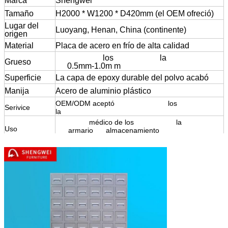
Marca
Shengwei
Tamaño
H2000 * W1200 * D420mm (el OEM ofreció)
Lugar del
Luoyang, Henan, China (continente)
origen
Material
Placa de acero en frío de alta calidad
gabinete de
los
cajones de
la
farmacia 57
Grueso
de
0.5mm-1.0m m
Superficie
La capa de epoxy durable del polvo acabó
Manija
Acero de aluminio plástico
OEM/ODM aceptó
el gabinete de
los
cajones de
Serivice
la
farmacia 57
Gabinete
médico de los
cajones de
la
farmacia 57
Uso
del
armario
de
almacenamiento