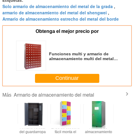
Etiquetas:
Solo armario de almacenamiento del metal de la grada
,
armario de almacenamiento del metal del shengwei
,
Armario de almacenamiento estrecho del metal del borde
Obtenga el mejor precio por
Funciones multi y armario de
almacenamiento multi del metal
de los cajones para el hospital
Continuar
Armario de almacenamiento del metal
Más
io de
Armario vertical
El borde estrecho
Armario de
Armari
amiento
del guardarropa
fácil monta el
almacenamiento
almacena