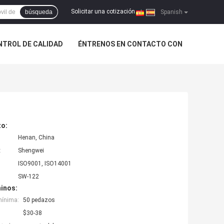
Solicitar una cotización
búsqueda
|
Spanish
NTROL DE CALIDAD
ÉNTRENOS EN CONTACTO CON
to:
Henan, China
:
Shengwei
ISO9001, ISO14001
SW-122
inos:
mínima:
50 pedazos
$30-38