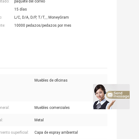
etado:
paquete del correo
15 días
o:
L/C, D/A, D/P, T/T, , MoneyGram
nte:
10000 pedazos/pedazos por mes
Muebles de oficinas
neral:
Muebles comerciales
l:
Metal
iento superficial:
Capa de espray ambiental