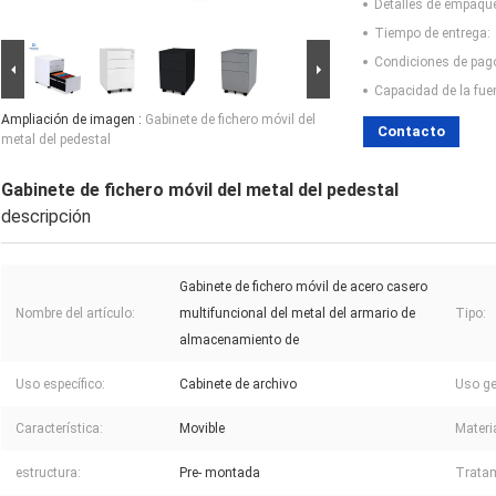
Detalles de empaqu
Tiempo de entrega:
Condiciones de pag
Capacidad de la fue
Ampliación de imagen :
Gabinete de fichero móvil del
Contacto
metal del pedestal
Gabinete de fichero móvil del metal del pedestal
descripción
Gabinete de fichero móvil de acero casero
Nombre del artículo:
multifuncional del metal del armario de
Tipo:
almacenamiento de
Uso específico:
Cabinete de archivo
Uso ge
Característica:
Movible
Materia
estructura:
Pre- montada
Tratam