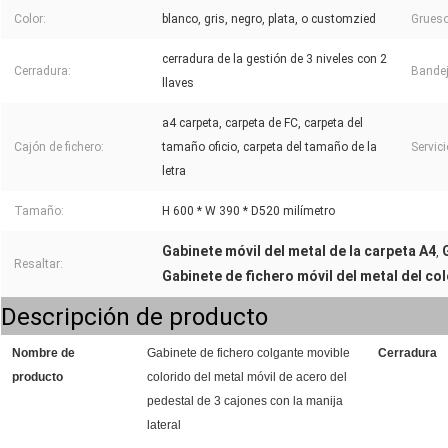
Color:
blanco, gris, negro, plata, o customzied
Grueso
cerradura de la gestión de 3 niveles con 2
Cerradura:
Bandej
llaves
a4 carpeta, carpeta de FC, carpeta del
Cajón de fichero:
tamaño oficio, carpeta del tamaño de la
Servici
letra
Tamaño:
H 600 * W 390 * D520 milímetro
Gabinete móvil del metal de la carpeta A4
,
Resaltar:
Gabinete de fichero móvil del metal del co
Descripción de producto
Nombre de
Gabinete de fichero colgante movible
Cerradura
producto
colorido del metal móvil de acero del
pedestal de 3 cajones con la manija
lateral