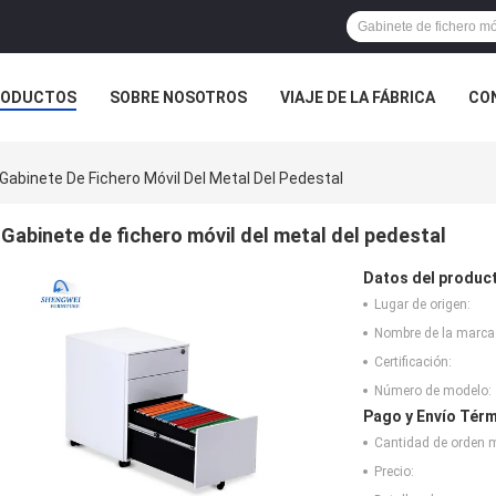
RODUCTOS
SOBRE NOSOTROS
VIAJE DE LA FÁBRICA
CO
CASOS
Gabinete De Fichero Móvil Del Metal Del Pedestal
Gabinete de fichero móvil del metal del pedestal
Datos del produc
Lugar de origen:
Nombre de la marca
Certificación:
Número de modelo:
Pago y Envío Térm
Cantidad de orden 
Precio: