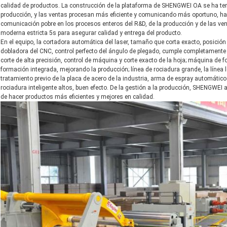
calidad de productos. La construcción de la plataforma de SHENGWEI OA se ha ter
producción, y las ventas procesan más eficiente y comunicando más oportuno, ha c
comunicación pobre en los procesos enteros del R&D, de la producción y de las ventas
moderna estricta 5s para asegurar calidad y entrega del producto.
En el equipo, la cortadora automática del laser, tamaño que corta exacto, posición
dobladora del CNC, control perfecto del ángulo de plegado, cumple completamente
corte de alta precisión, control de máquina y corte exacto de la hoja; máquina de 
formación integrada, mejorando la producción; línea de rociadura grande, la línea
tratamiento previo de la placa de acero de la industria, arma de espray automátic
rociadura inteligente altos, buen efecto. De la gestión a la producción, SHENGWEI a
de hacer productos más eficientes y mejores en calidad.