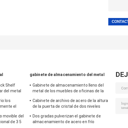
DEJ
al
gabinete de almacenamiento del metal
ck Shelf
Gabinete de almacenamiento lleno del
ar del metal
metal de los muebles de oficinas de la
altura del color doble para el personal
io los
Cabinete de archivo de acero de la altura
mente el
de la puerta de cristal de dos niveles
l metal 3-
llena del oscilación
 movible del
Dos gradas pulverizan el gabinete de
ional de 3 5
almacenamiento de acero en frío
revestido del metal