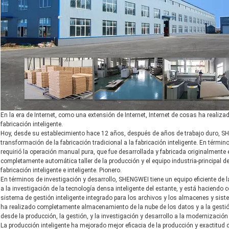
En la era de Internet, como una extensión de Internet, Internet de cosas ha realiza
fabricación inteligente.
Hoy, desde su establecimiento hace 12 años, después de años de trabajo duro, S
transformación de la fabricación tradicional a la fabricación inteligente. En térm
requirió la operación manual pura, que fue desarrollada y fabricada originalmente
completamente automática taller de la producción y el equipo industria-principal d
fabricación inteligente e inteligente. Pionero.
En términos de investigación y desarrollo, SHENGWEI tiene un equipo eficiente de 
a la investigación de la tecnología densa inteligente del estante, y está haciendo
sistema de gestión inteligente integrado para los archivos y los almacenes y sis
ha realizado completamente almacenamiento de la nube de los datos y a la gesti
desde la producción, la gestión, y la investigación y desarrollo a la modernización 
La producción inteligente ha mejorado mejor eficacia de la producción y exactitud d