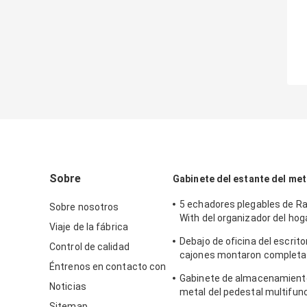
Sobre
Gabinete del estante del met
5 echadores plegables de Ra
Sobre nosotros
With del organizador del hog
Viaje de la fábrica
de las gradas
Debajo de oficina del escritor
Control de calidad
cajones montaron completa
Éntrenos en contacto con
gabinete de fichero móvil de
Gabinete de almacenamiento
Drawer
Noticias
metal del pedestal multifunc
6 cajones
Sitemap